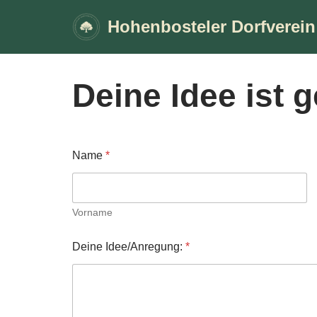
Hohenbosteler Dorfverein 
Zum
Inhalt
springen
Deine Idee ist g
Name
*
Vorname
Deine Idee/Anregung:
*